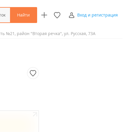
Найти
ток
Вход и регистрация
ь №21, район "Вторая речка", ул. Русская, 73А