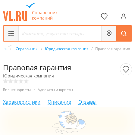
Справочник
компаний
VL.ru
/
Справочник
/
Юридическая компания
/
Правовая гарантия
Правовая гарантия
Юридическая компания
Бизнес-юристы
•
Адвокаты и юристы
Характеристики
Описание
Отзывы