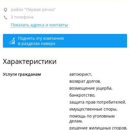
район "Первая речка", пр-т Острякова, 5
район "Первая речка"
3 телефона
5-й этаж, оф. 510
Показать адреса и контакты
+7 914 066-55-22
+7 (423) 243-77-76
тел./факс
Поднять эту компанию
в разделах наверх
+7 914 705-55-55
сегодня закрыто
Характеристики
Услуги гражданам
автоюрист
возврат долгов
возмещение ущерба
банкротство
защита прав потребителей
имущественные споры
помощь по уголовным
делам
решение жилищных споров