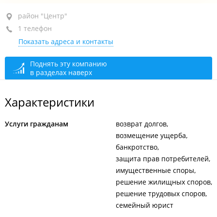
район "Центр", ул. Всеволода Сибирцева, 15
район "Центр"
1 телефон
3-й этаж, оф. 312
Показать адреса и контакты
+7 914 655-63-81
сегодня закрыто
Поднять эту компанию
в разделах наверх
Характеристики
Услуги гражданам
возврат долгов
возмещение ущерба
банкротство
защита прав потребителей
имущественные споры
решение жилищных споров
решение трудовых споров
семейный юрист