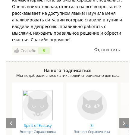
К чему я это все. Я знаю нескольких психологов и
Очень внимательная, ответила на все вопросы, всё
психотерапевтов, и на мой взгляд Наталья лучшая,
рассказывает на доступном языке! Научила меня
во Владивостоке уж точно. Отдельно хочу заметить,
анализировать ситуации которые ставили в тупик и
что она постоянно совершенствуется. И в то же
вводили в депрессию, правильно работать с
время остается человеком, а не сухим врачом,
мыслями, находить правильное решение и обрести
которому безразличны ваши проблемы.
счастье. Спасибо огромное!
Не ждите от сеансов чудес или решения ваших
проблем. Никто кроме вас самих этого не сделает.
ответить
Спасибо
5
Но зажечь свет во тьме вашего подсознания
Наталья поможет.
Уверенно рукомендую.
На кого подписаться
С благодарностью, пациентка.
Мы подобрали список этих людей специально для вас.
Spirit of Ecstasy
Si
Анге
Эксперт Справочника
Эксперт Справочника
Экс