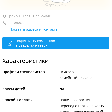
район "Третья рабочая", пр-т Народный, 6
район "Третья рабочая"
1 телефон
каб. 10
Показать адреса и контакты
+7 908 448-88-84
По предварительной записи
сегодня закрыто
Поднять эту компанию
в разделах наверх
Характеристики
Профили специалистов
психолог
семейный психолог
прием детей
Да
Способы оплаты
наличный расчёт
перевод с карты на карту
оплата через расчётный