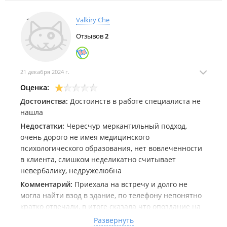
Valkiry Che
Отзывов
2
21 декабря 2024 г.
Оценка:
Достоинства:
Достоинств в работе специалиста не
нашла
Недостатки:
Чересчур меркантильный подход,
очень дорого не имея медицинского
психологического образования, нет вовлеченности
в клиента, слишком неделикатно считывает
невербалику, недружелюбна
Комментарий:
Приехала на встречу и долго не
могла найти взод в здание, по телефону непонятно
кратко отвечали, в итоге сказала что опоздание на
20 минут это моя проблема, а нее, хотя никаких
Развернуть