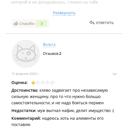
которой я не догадывалась, сложно на себя
смотреть со стороны и понимать что ты делаешь не
Развернуть
так. Уже на первом сеансе узнали в чем причина
моих негативных мыслей от которых жизнь идет не
ответить
Спасибо
3
по своему пути. После прохождения курса
психотерапии, поменяла мышление. Теперь есть и
план действий в стрессовых ситуациях и как не
Вольга
растеряться из за собственных эмоций. И наконец я
знаю к кому обращаться за психологической
Отзывов
2
помощью.
Спасибо большое, Наталья!!
15 февраля 2020 г.
Оценка:
Достоинства:
клево задвигает про независимую
сильную женщину, про то что нужно большо
самостоятельности, и не надо бояться пермен
Недостатки:
муж выгнал нафик, делит имущество :(
Комментарий:
надеюсь хоть на алименты его
поставлю