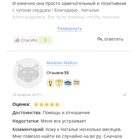
И конечно она просто замечательный и позитивная
с чутким сердцем ! Благодарю , Наталья
Александровна, Вас за ту помощь что Вы оказали
моей семье, как деткам, так и мне!!!!
Развернуть
Недостатки:
Их просто нет
ответить
Спасибо
3
Комментарий:
Хотелось бы побольше таких людей,
которые действительно на своём месте
Melatien Mellorn
Отзывов
53
28 февраля 2019 г.
Оценка:
Достоинства:
Помощь и отношение
Недостатки:
Меня все устраивает
Комментарий:
Хожу к Наталье несколько месяцев.
Мне повезло найти ее случайно на вл ру. Сначала