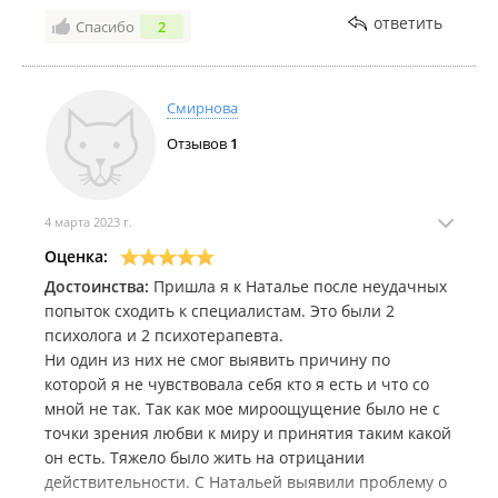
вывесок, странное промышленное помещение без
ответить
Спасибо
2
парковки. Далее, холодный недружелюбный взгляд,
явно демонстрировалась невовлеченность,
постоянно специалист отвлекалась в телефон. Мне
же трудно и некомфортно было открываться
Смирнова
человеку с таким отнешением к моей проблеме,
Отзывов
1
которая была чрезвычайно деликатная. Вообще
очень пожалела потреченного времени и немалых
денег, уж если и обращаться к психологам, то явно с
высшим медицинским образованием, а не давать на
4 марта 2023 г.
себе наживаться всем подряд.
Оценка:
Достоинства:
Пришла я к Наталье после неудачных
попыток сходить к специалистам. Это были 2
психолога и 2 психотерапевта.
Ни один из них не смог выявить причину по
которой я не чувствовала себя кто я есть и что со
мной не так. Так как мое мироощущение было не с
точки зрения любви к миру и принятия таким какой
он есть. Тяжело было жить на отрицании
действительности. С Натальей выявили проблему о