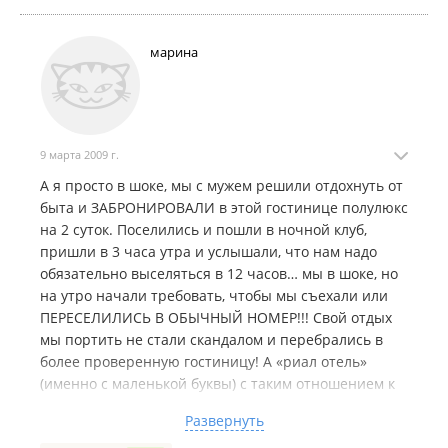
нам там сказали извените, мелких денег нет, а на
следующий день была уже другая смена, и с них
марина
конечно же спроса нет. Руководство гостиницы,
прошу, обротите внимание на ваш персонал
9 марта 2009 г.
А я просто в шоке, мы с мужем решили отдохнуть от
быта и ЗАБРОНИРОВАЛИ в этой гостинице полулюкс
на 2 суток. Поселились и пошли в ночной клуб,
пришли в 3 часа утра и услышали, что нам надо
обязательно выселяться в 12 часов… мы в шоке, но
на утро начали требовать, чтобы мы съехали или
ПЕРЕСЕЛИЛИСЬ В ОБЫЧНЫЙ НОМЕР!!! Свой отдых
мы портить не стали скандалом и перебрались в
более проверенную гостиницу! А «риал отель»
(именно с маленькой буквы) с таким отношением к
людям долго не просуществует ! Конечно, я
Развернуть
понимаю хозяев-бизнессменов, потому что при