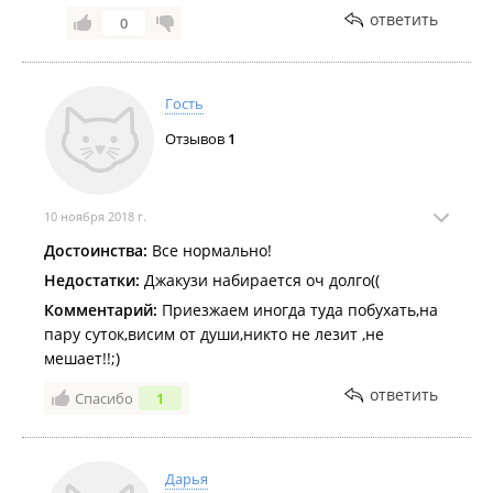
телефона.
ответить
0
Услуги:
Бизнес центр.
Гость
​Гостиница в
Едином реестре объектов классификации в
сфере туристской индустрии
.
Отзывов
1
10 ноября 2018 г.
Достоинства:
Все нормально!
Недостатки:
Джакузи набирается оч долго((
Комментарий:
Приезжаем иногда туда побухать,на
пару суток,висим от души,никто не лезит ,не
мешает!!;)
ответить
Спасибо
1
Дарья