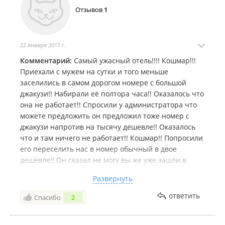
Отзывов
1
22 января 2017 г.
Комментарий:
Самый ужасный отель!!!! Кошмар!!!
Приехали с мужем на сутки и того меньше
заселились в самом дорогом номере с большой
джакузи!! Набирали её полтора часа!! Оказалось что
она не работает!! Спросили у администратора что
можете предложить он предложил тоже номер с
джакузи напротив на тысячу дешевле!! Оказалось
что и там ничего не работает!! Кошмар!! Попросили
его переселить нас в номер обычный в двое
дешевле!! Он сказал не могу вы же уже зашли в
номер все!! Джакузи не работает!! Мы вас не
Развернуть
переселим и деньги не вернеем!! Даже не
изменился администратор!! Кошмар просто!! Кухня
ответить
Спасибо
2
ужас!! Обслуживания не ка кого!!! Отдать за ночь
11000 тыс где ничего не работает это кошмар!!