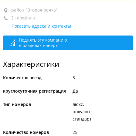
район "Вторая речка", пр-т 100-летия Владивостока,
район "Вторая речка"
124А
2 телефона
Показать адреса и контакты
+7 (423) 233-00-71
+7 (423) 233-00-70
Поднять эту компанию
в разделах наверх
круглосуточно
Характеристики
Количество звезд
3
круглосуточная регистрация
Да
Тип номеров
люкс
полулюкс
стандарт
Количество номеров
25