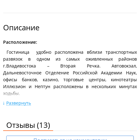
Описание
Расположение:
Гостиница удобно расположена вблизи транспортных
развязок в одном из самых оживленных районов
г.Владивостока – Вторая Речка. Автовокзал,
Дальневосточное Отделение Российской Академии Наук,
офисы банков, казино, торговые центры, кинотеатры
Иллюзион и Нептун расположены в нескольких минутах
ходьбы.
Развернуть
Размещение:
В гостинице "Риал" 25 номеров следующих категорий:
Отзывы
23 одноместных номера;
(13)
1 полулюкс;
1 люкс;
Твин - на 2-3 человека, 2 кровати.