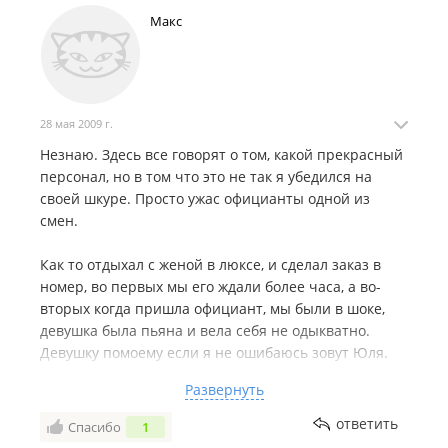
Макс
28 мая 2009 г.
Незнаю. Здесь все говорят о том, какой прекрасный
персонал, но в том что это не так я убедился на
своей шкуре. Просто ужас официанты одной из
смен.
Как то отдыхал с женой в люксе, и сделал заказ в
номер, во первых мы его ждали более часа, а во-
вторых когда пришла официант, мы были в шоке,
девушка была пьяна и вела себя не одыкватно.
Девушку помоему если я не ошибаюсь зовут Юля.
Затем когда мы отдали счет, мы все таки надеялись
Развернуть
на то что нам принесут сдачу, мы люди не жадные,
на чай оставлять умеем, но когда сдача составляет
ответить
Спасибо
1
порядка 1000 руб, задумаешься. Звонили на бар,