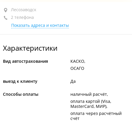
Лесозаводск, ул. Калининская, 37
Лесозаводск
2 телефона
+7 (423-55) 2-41-31
Показать адреса и контакты
закрыто, откроется в 10:00
Характеристики
Вид автострахования
КАСКО
ОСАГО
выезд к клиенту
Да
Способы оплаты
наличный расчёт
оплата картой (Visa,
MasterCard, МИР)
оплата через расчётный
счёт