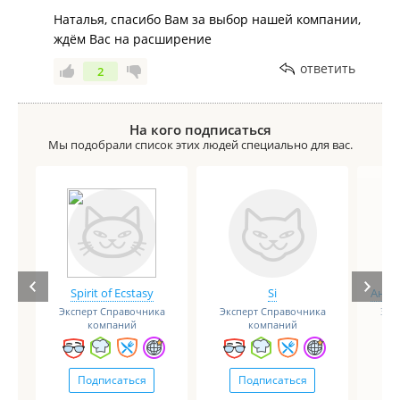
Наталья, спасибо Вам за выбор нашей компании,
ждём Вас на расширение
ответить
2
На кого подписаться
Мы подобрали список этих людей специально для вас.
Spirit of Ecstasy
Si
Анге
Эксперт Справочника
Эксперт Справочника
Экс
компаний
компаний
Подписаться
Подписаться