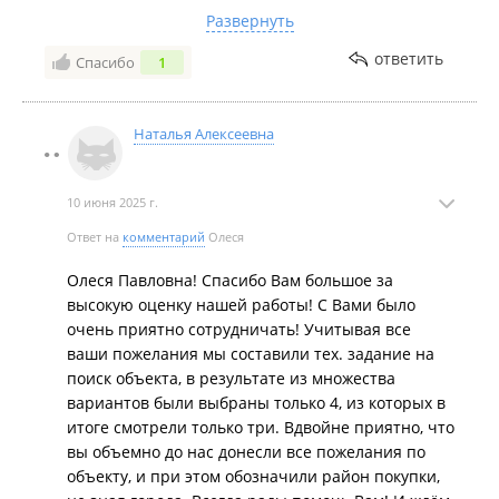
варианты, организован просмотр, сделан выбор и
Развернуть
быстро вышли на сделку. Благодаря грамотной
ответить
Спасибо
1
работе специалистов за неделю я приобрела
недвижимость в г. Владивосток. Огромное спасибо!
Вы сэкономили моё время, а главное нервы!
Наталья Алексеевна
Процветания Вам и успехов в работе! Рекомендую
всем, кто хочет работать с профессионалами своего
дела!
10 июня 2025 г.
Ответ на
комментарий
Олеся
Олеся Павловна! Спасибо Вам большое за
высокую оценку нашей работы! С Вами было
очень приятно сотрудничать! Учитывая все
ваши пожелания мы составили тех. задание на
поиск объекта, в результате из множества
вариантов были выбраны только 4, из которых в
итоге смотрели только три. Вдвойне приятно, что
вы объемно до нас донесли все пожелания по
объекту, и при этом обозначили район покупки,