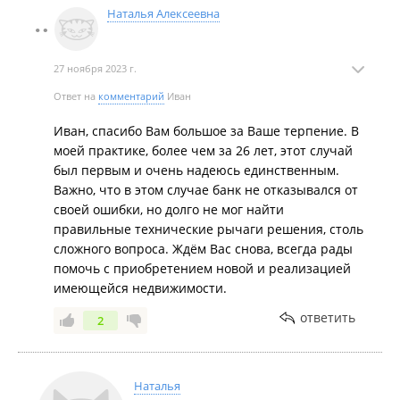
Наталья Алексеевна
передали все в срок.
*** сработал отвратительно, некоректно обслужил
сделку, и в итоге под обременение попали оба
27 ноября 2023 г.
обьекат - и мой, и новая квартира.
Неплохая такая сделка, 2 обьекта забрать. В общем,
Ответ на
комментарий
Иван
ошибка менеджеров этого зеленого банка. И по
Иван, спасибо Вам большое за Ваше терпение. В
факту - подсудное дело.
моей практике, более чем за 26 лет, этот случай
Агент до самого конца помогала со снятием
был первым и очень надеюсь единственным.
обременения, обаращалась во все необходимые
Важно, что в этом случае банк не отказывался от
инстанции и находила рычаги. И с её помощь, аж
своей ошибки, но долго не мог найти
через 2 месяца! банк наконец то почесался и снял
правильные технические рычаги решения, столь
обременение. Без агента Натальи я бы скорее всего
сложного вопроса. Ждём Вас снова, всегда рады
возился гораздо дольше и менее результативней.
помочь с приобретением новой и реализацией
Могу сказать что обязательства они выполнили в
имеющейся недвижимости.
полном объеме, чисто и прозрачно
ответить
2
Наталья