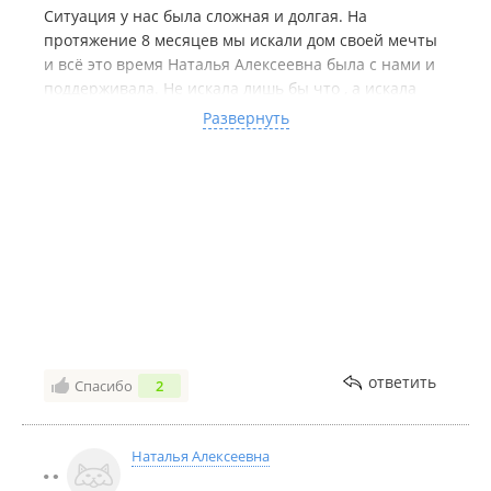
Ситуация у нас была сложная и долгая. На
протяжение 8 месяцев мы искали дом своей мечты
и всё это время Наталья Алексеевна была с нами и
поддерживала. Не искала лишь бы что , а искала
хорошее качество , чтобы наш дом прослужил долго
Развернуть
и верно. И ура, мы нашли тот самый дом! Дом
нашей мечты! И всё благодаря вам❤️
ответить
Спасибо
2
Наталья Алексеевна