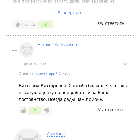
она профессионал своего дела, она человек на
своем месте. У нас прошло все просто на высшем
Развернуть
уровне , все наилучшем образом и главное все
очень СПОКОЙНО. Всем рекомендую агентство
ответить
Спасибо
3
Росконтракт и Наталью Алексеевну Баранову.
Недостатки:
Нет.
Наталья Алексеевна
21 февраля 2022 г.
Ответ на
комментарий
Виктория
Виктория Викторовна! Спасибо большое, за столь
высокую оценку нашей работы и за Ваше
постоянство. Всегда рады Вам помочь.
ответить
3
Светлана