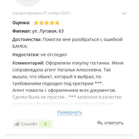
отредактировано 27 ноября 2023 г.
Оценка:
Филиал:
ул. Луговая, 63
Достоинства:
Помогли мне разобраться с ошибкой
БАНКА.
Недостатки:
не отследил
Комментарий:
Оформляли покупку гостинки. Меня
сопровождала агент Наталья Алексеевна. Так
вышло, что обьект, который я выбрал, по
требованиям подходил под критерии ***.
Агент помогла с оформлением всех документов.
Сделка была не простая - *** запросил в качестве
залога не объект ипотеки, а другой мой обьект,
находящийся у меня собственности. То есть, моя
Развернуть
квартира выступает залогом под обременение
ответить
Спасибо
4
банка, а новая гостинка приобретается без
обременения.
Мы оформили все документы верно и правильно,