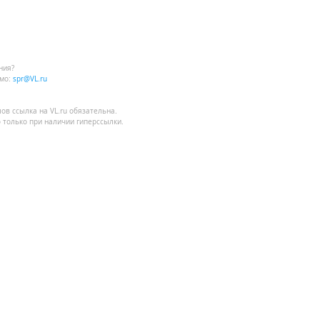
ния?
мо:
spr@VL.ru
лов
ссылка на VL.ru
обязательна.
 только при наличии гиперссылки.