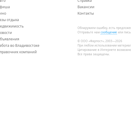
вто
Справка
фиша
Вакансии
ино
Контакты
азы отдыха
едвижимость
Обнаружили ошибку, есть предложе
овости
Отправьте нам
сообщение
или пись
бъявления
© ООО «Фарпост», 2003—2026
абота во Владивостоке
При любом использовании материа
Цитирование в Интернете возможно
правочник компаний
Все права защищены.