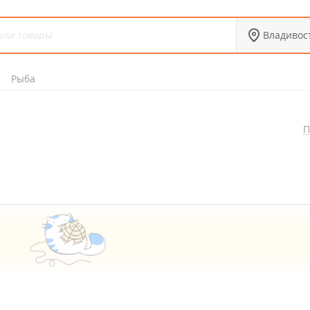
Владивос
Рыба
П