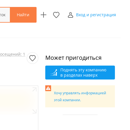
Найти
ток
Вход и регистрация
осещений: 1
Может пригодиться
Поднять эту компанию
в разделах наверх
Хочу управлять информацией
этой компании.