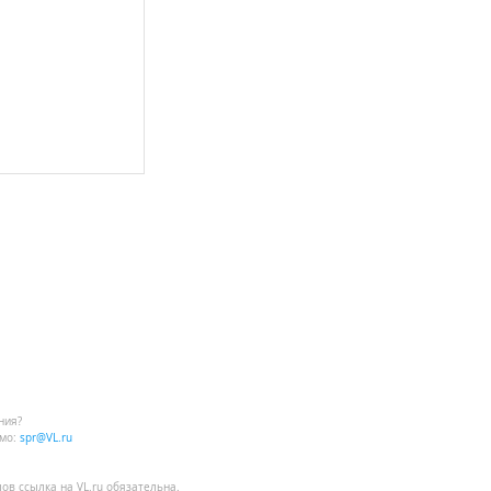
ния?
мо:
spr@VL.ru
лов
ссылка на VL.ru
обязательна.