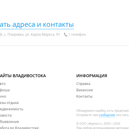
ать адреса и контакты
 с. Покровка, ул. Карла Маркса, 91
1 телефон
САЙТЫ ВЛАДИВОСТОКА
ИНФОРМАЦИЯ
вто
Справка
фиша
Вакансии
ино
Контакты
азы отдыха
едвижимость
Обнаружили ошибку, есть предложе
овости
Отправьте нам
сообщение
или пись
бъявления
© ООО «Фарпост», 2003—2026
абота во Владивостоке
При любом использовании материа