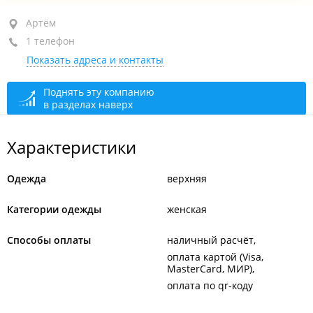
Артём, ул. Фрунзе, 32А
Артём
1 телефон
ТРЦ "Авиатор", 4-й этаж, бут. 404
Показать адреса и контакты
+7 908 449-99-33
закрыто, откроется в 10:00
Поднять эту компанию
в разделах наверх
Характеристики
Одежда
верхняя
Категории одежды
женская
Способы оплаты
наличный расчёт
оплата картой (Visa,
MasterCard, МИР)
оплата по qr-коду