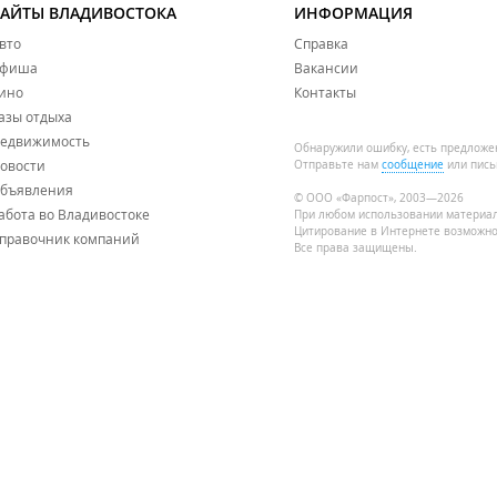
САЙТЫ ВЛАДИВОСТОКА
ИНФОРМАЦИЯ
вто
Справка
фиша
Вакансии
ино
Контакты
азы отдыха
едвижимость
Обнаружили ошибку, есть предложе
овости
Отправьте нам
сообщение
или пись
бъявления
© ООО «Фарпост», 2003—2026
абота во Владивостоке
При любом использовании материа
Цитирование в Интернете возможно
правочник компаний
Все права защищены.