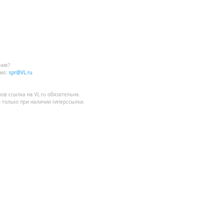
ния?
мо:
spr@VL.ru
лов
ссылка на VL.ru
обязательна.
 только при наличии гиперссылки.