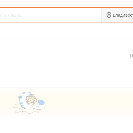
Владивос
П