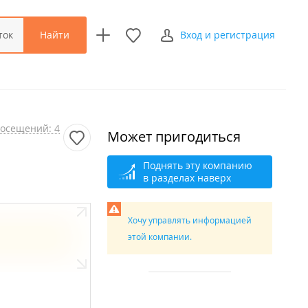
Найти
ток
Вход и регистрация
осещений: 4
Может пригодиться
Поднять эту компанию
в разделах наверх
Хочу управлять информацией
этой компании.