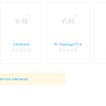
Катерина
ИП Баращук О. А.
авитель компании.