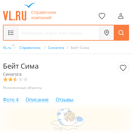
Справочник
компаний
VL.ru
/
Справочник
/
Синагога
/
Бейт Сима
Бейт Сима
Синагога
Религиозные объекты
Фото
4
Описание
Отзывы