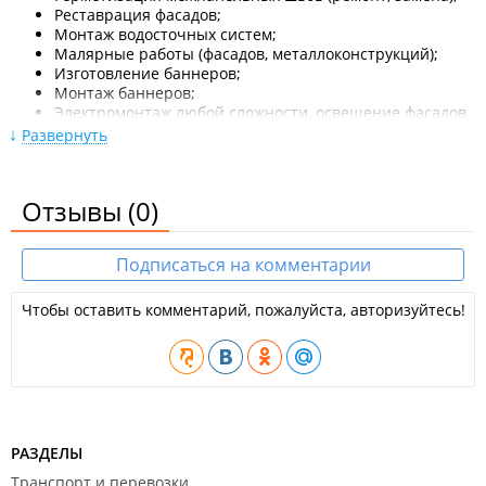
Реставрация фасадов;
Монтаж водосточных систем;
Малярные работы (фасадов, металлоконструкций);
Изготовление баннеров;
Монтаж баннеров;
Электромонтаж любой сложности, освещение фасадов.
Развернуть
Работы проводятся методом промышленного альпинизма.
Большой спектр строительных материалов.
Отзывы
(0)
Компания работает на рынке 10 лет. Предоставляет 3 года
гарантии.
Подписаться на комментарии
Работа в городе Владивосток, Артем, о. Попова, возможен
выезд по Приморскому краю.
Чтобы оставить комментарий, пожалуйста, авторизуйтесь!
РАЗДЕЛЫ
Транспорт и перевозки