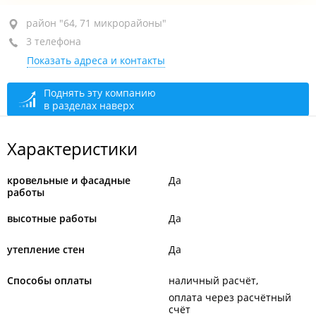
район "64, 71 микрорайоны", ул. Нейбута, 21
район "64, 71 микрорайоны"
3 телефона
+7 924 730-70-71
Показать адреса и контакты
+7 (423) 200-70-71
+7 908 441-42-36
Поднять эту компанию
в разделах наверх
сегодня закрыто
Характеристики
кровельные и фасадные
Да
работы
высотные работы
Да
утепление стен
Да
Способы оплаты
наличный расчёт
оплата через расчётный
счёт