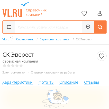
Справочник
компаний
VL.ru
/
Справочник
/
Сервисная компания
/
СK Эверест
СK Эверест
Сервисная компания
Электромонтаж
•
Специализированные работы
Характеристики
Фото
15
Описание
Отзывы