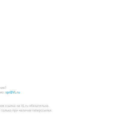
ния?
мо:
spr@VL.ru
лов
ссылка на VL.ru
обязательна.
 только при наличии гиперссылки.