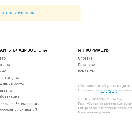
авитель компании.
САЙТЫ ВЛАДИВОСТОКА
ИНФОРМАЦИЯ
вто
Справка
фиша
Вакансии
ино
Контакты
азы отдыха
едвижимость
Обнаружили ошибку, есть предложе
овости
Отправьте нам
сообщение
или пись
бъявления
© ООО «Фарпост», 2003—2026
абота во Владивостоке
При любом использовании материа
Цитирование в Интернете возможно
правочник компаний
Все права защищены.