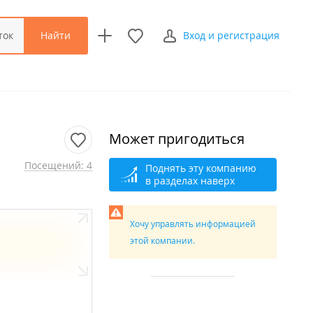
Найти
ток
Вход и регистрация
Может пригодиться
Посещений: 4
Поднять эту компанию
в разделах наверх
Хочу управлять информацией
этой компании.