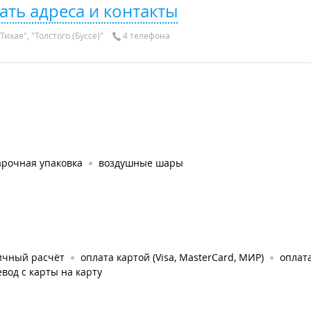
ать адреса и контакты
Тихая", "Толстого (Буссе)"
4 телефона
арочная упаковка
воздушные шары
ичный расчёт
оплата картой (Visa, MasterCard, МИР)
оплата
вод с карты на карту