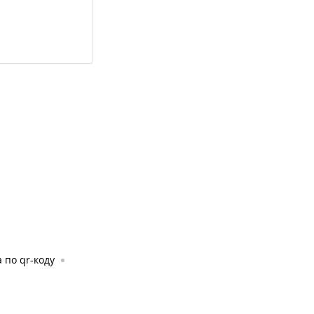
 по qr-коду