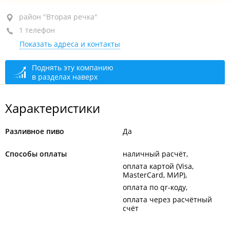
район "Вторая речка", ул. Русская, 57Ж
район "Вторая речка"
1 телефон
+7 967 754-73-54
Показать адреса и контакты
открыто: 11:00–22:00
Поднять эту компанию
в разделах наверх
Характеристики
Разливное пиво
Да
Способы оплаты
наличный расчёт
оплата картой (Visa,
MasterCard, МИР)
оплата по qr-коду
оплата через расчётный
счёт