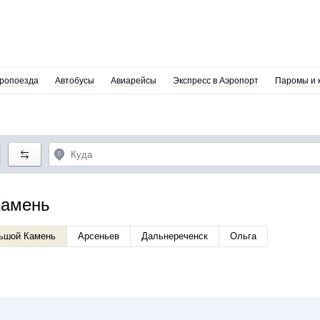
ропоезда
Автобусы
Авиарейсы
Экспресс в Аэропорт
Паромы и 
Камень
ьшой Камень
Арсеньев
Дальнереченск
Ольга