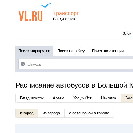
Транспорт
Владивосток
Элект
Поиск маршрутов
Поиск по рейсу
Поиск по станции
Расписание автобусов в Большой 
Владивосток
Артем
Уссурийск
Находка
Бол
в город
из города
с остановкой в городе