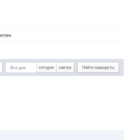
катера
сегодня
завтра
Найти маршруты