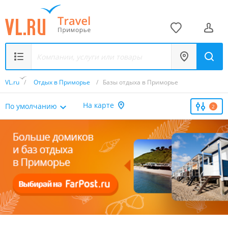
VL.ru
/
Отдых в Приморье
/
Базы отдыха в Приморье
На карте
По умолчанию
2