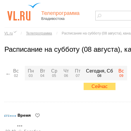
Телепрограмма
Владивостока
vl.ru - сайт
города
VL.ru
/
Телепрограмма
/
Расписание
на субботу (08 августа), кан
Владивостока
Расписание
на субботу (08 августа), 
Сегодня, Сб
Вс
Пн
Вт
Ср
Чт
Пт
Вс
←
08
02
03
04
05
06
07
09
Сейчас
Время