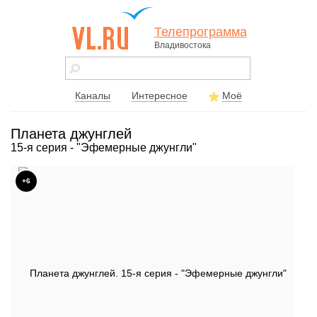
Телепрограмма
Владивостока
vl.ru - сайт
города
Владивостока
Каналы
Интересное
Моё
Планета джунглей
15-я серия - "Эфемерные джунгли"
+6