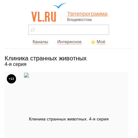
Телепрограмма
Владивостока
vl.ru - сайт
города
Владивостока
Каналы
Интересное
Моё
Клиника странных животных
4-я серия
+12