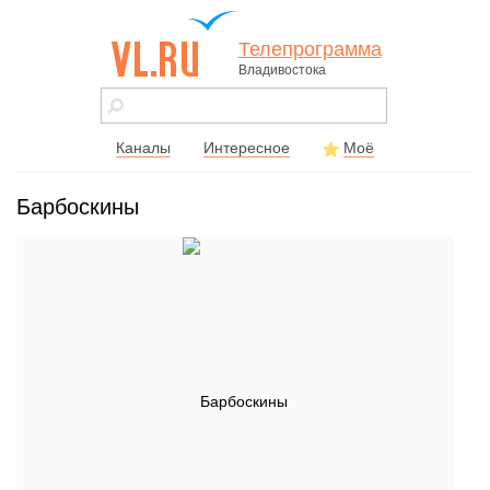
Телепрограмма
Владивостока
vl.ru - сайт
города
Владивостока
Каналы
Интересное
Моё
Барбоскины