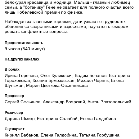
белокурая красавица и модница, Малыш - главный любимец
семьи, а "ботанику" Гене не хватает для полного счастья всего
лишь Нобелевской премии по физике.
Наблюдая за главными героями, дети узнают о трудностях
общения со сверстниками и взрослыми, научатся с юмором
решать конфликтные вопросы.
Продолжительность
9 часов (540 минут)
На других каналах
В ролях
Ирина Горячева, Олег Куликович, Вадим Бочанов, Екатерина
Гороховская, Ксения Бржезовская, Михаил Черняк, Елена
Шульман, Мария Цветкова-Овсянникова
Продюсер
Сергей Сельянов, Александр Боярский, Антон Златопольсикй
Режиссер
Дарина Шмидт, Екатерина Салабай, Елена Галдобина
Сценарист
Кирилл Бабанов, Елена Галдобина, Татьяна Горбушина