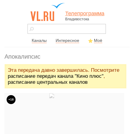
Телепрограмма
Владивостока
vl.ru - сайт
города
Владивостока
Каналы
Интересное
Моё
Апокалипсис
Эта передача давно завершилась. Посмотрите
расписание передач канала "Кино плюс"
,
расписание центральных каналов
+18