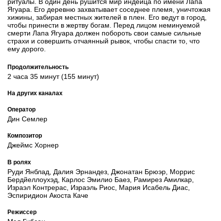
ритуалы. В один день рушится мир индейца по имени Лапа
Ягуара. Его деревню захватывает соседнее племя, уничтожая
хижины, забирая местных жителей в плен. Его ведут в город,
чтобы принести в жертву богам. Перед лицом неминуемой
смерти Лапа Ягуара должен побороть свои самые сильные
страхи и совершить отчаянный рывок, чтобы спасти то, что
ему дорого.
Продолжительность
2 часа 35 минут (155 минут)
На других каналах
Оператор
Дин Семлер
Композитор
Джеймс Хорнер
В ролях
Руди Янблад, Далия Эрнандез, Джонатан Брюэр, Моррис
Бердйеллоухэд, Карлос Эмилио Баез, Рамирез Амилкар,
Израэл Контрерас, Израэль Риос, Мария Исабель Диас,
Эспиридион Акоста Каче
Режиссер