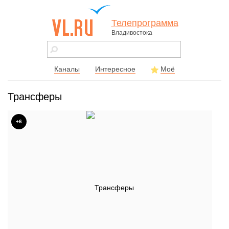
Телепрограмма
Владивостока
vl.ru - сайт
города
Владивостока
Каналы
Интересное
Моё
Трансферы
+6