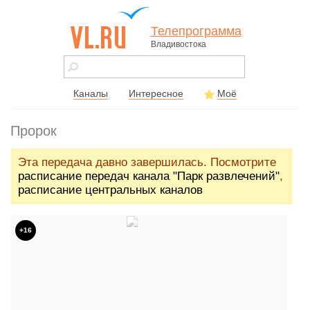
Телепрограмма
Владивостока
vl.ru - сайт
города
Владивостока
Каналы
Интересное
Моё
Пророк
Эта передача давно завершилась. Посмотрите
расписание передач канала "Парк развлечений"
,
расписание центральных каналов
+16