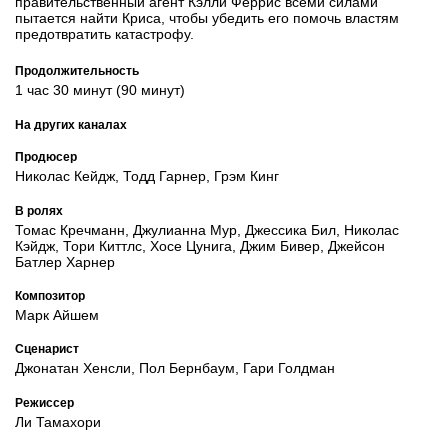
правительственный агент Кэлли Феррис всеми силами
пытается найти Криса, чтобы убедить его помочь властям
предотвратить катастрофу.
Продолжительность
1 час 30 минут (90 минут)
На других каналах
Продюсер
Николас Кейдж, Тодд Гарнер, Грэм Кинг
В ролях
Томас Кречманн, Джулианна Мур, Джессика Бил, Николас
Кэйдж, Тори Киттлс, Хосе Цунига, Джим Бивер, Джейсон
Батлер Харнер
Композитор
Марк Айшем
Сценарист
Джонатан Хенсли, Пол Бернбаум, Гари Голдман
Режиссер
Ли Тамахори