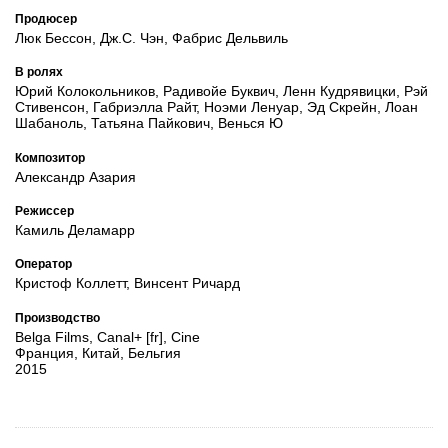
Продюсер
Люк Бессон, Дж.С. Чэн, Фабрис Дельвиль
В ролях
Юрий Колокольников, Радивойе Буквич, Ленн Кудрявицки, Рэй
Стивенсон, Габриэлла Райт, Ноэми Ленуар, Эд Скрейн, Лоан
Шабаноль, Татьяна Пайкович, Венься Ю
Композитор
Александр Азария
Режиссер
Камиль Деламарр
Оператор
Кристоф Коллетт, Винсент Ричард
Производство
Belga Films, Canal+ [fr], Cine
Франция, Китай, Бельгия
2015