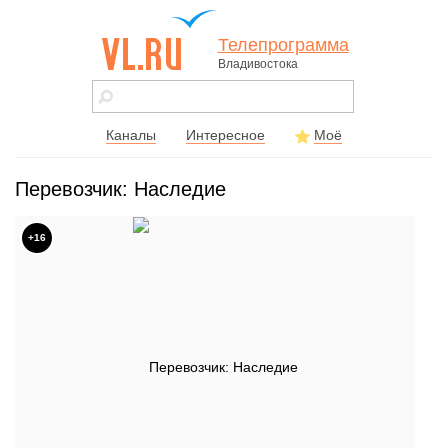
Телепрограмма
Владивостока
vl.ru - сайт
города
Владивостока
Каналы
Интересное
Моё
Перевозчик: Наследие
+16