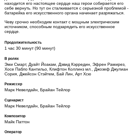
находится его настоящее сердце наш герои собирается его
себе вернуть. Но тут он сталкивается с серьезной проблемой -
батарейка его искусственного органа начинает разряжаться.
Чеву срочно необходим контакт с мощным электрическим
источником, способным подзарядить его искусственное
сердце.
Продолжительность
1 час 30 минут (90 минут)
В ролях
Эми Смарт, Дуайт Йоакам, Дэвид Кэрредин, Эфрен Рамирез,
Хосе Пабло Кантильо, Клифтон Коллинз мл., Джозеф Джулиан
Сория, Джейсон Стэйтем, Бай Лин, Арт Хсю
Режиссер
Марк Невелдайн, Брайан Тейлор
Сценарист
Марк Невелдайн, Брайан Тейлор
Композитор
Майк Паттон
Оператор