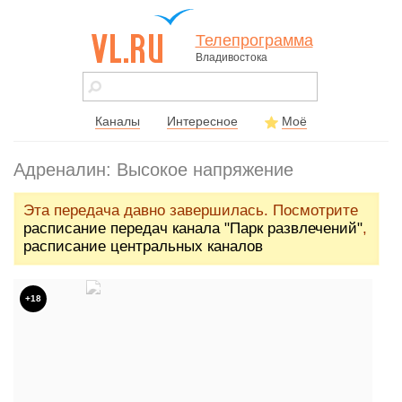
Телепрограмма
Владивостока
vl.ru - сайт
города
Владивостока
Каналы
Интересное
Моё
Адреналин: Высокое напряжение
Эта передача давно завершилась. Посмотрите
расписание передач канала "Парк развлечений"
,
расписание центральных каналов
+18