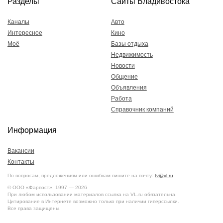
Разделы
Сайты Владивостока
Каналы
Авто
Интересное
Кино
Моё
Базы отдыха
Недвижимость
Новости
Общение
Объявления
Работа
Справочник компаний
Информация
Вакансии
Контакты
По вопросам, предложениям или ошибкам пишите на почту:
tv@vl.ru
© ООО «Фарпост», 1997 — 2026
При любом использовании материалов ссылка на VL.ru обязательна.
Цитирование в Интернете возможно только при наличии гиперссылки.
Все права защищены.