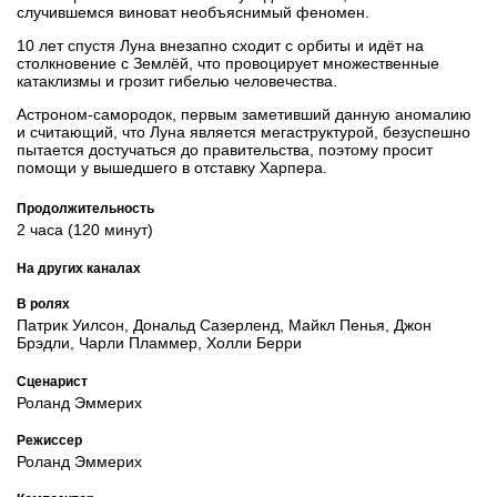
случившемся виноват необъяснимый феномен.
10 лет спустя Луна внезапно сходит с орбиты и идёт на
столкновение с Землёй, что провоцирует множественные
катаклизмы и грозит гибелью человечества.
Астроном-самородок, первым заметивший данную аномалию
и считающий, что Луна является мегаструктурой, безуспешно
пытается достучаться до правительства, поэтому просит
помощи у вышедшего в отставку Харпера.
Продолжительность
2 часа (120 минут)
На других каналах
В ролях
Патрик Уилсон, Дональд Сазерленд, Майкл Пенья, Джон
Брэдли, Чарли Пламмер, Холли Берри
Сценарист
Роланд Эммерих
Режиссер
Роланд Эммерих