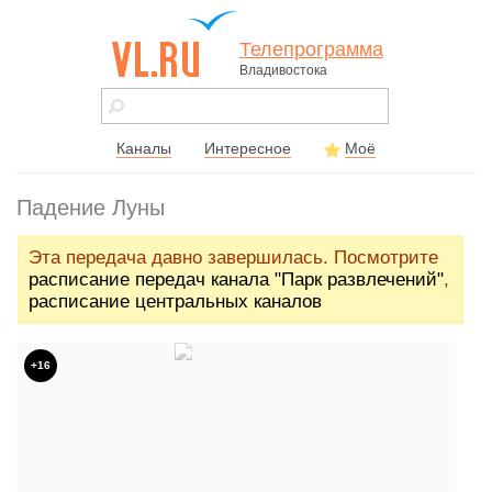
Телепрограмма
Владивостока
vl.ru - сайт
города
Владивостока
Каналы
Интересное
Моё
Падение Луны
Эта передача давно завершилась. Посмотрите
расписание передач канала "Парк развлечений"
,
расписание центральных каналов
+16