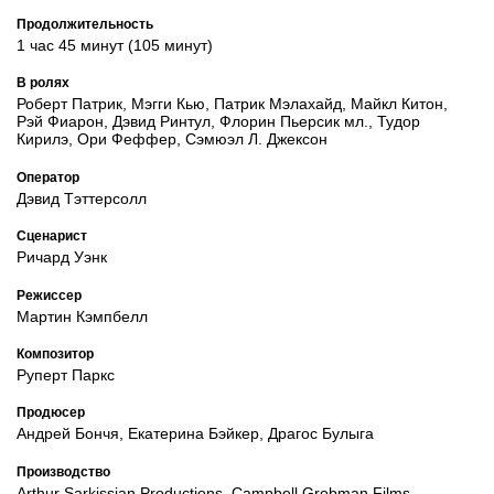
Продолжительность
1 час 45 минут (105 минут)
В ролях
Роберт Патрик, Мэгги Кью, Патрик Мэлахайд, Майкл Китон,
Рэй Фиарон, Дэвид Ринтул, Флорин Пьерсик мл., Тудор
Кирилэ, Ори Феффер, Сэмюэл Л. Джексон
Оператор
Дэвид Тэттерсолл
Сценарист
Ричард Уэнк
Режиссер
Мартин Кэмпбелл
Композитор
Руперт Паркс
Продюсер
Андрей Бончя, Екатерина Бэйкер, Драгос Булыга
Производство
Arthur Sarkissian Productions, Campbell Grobman Films,