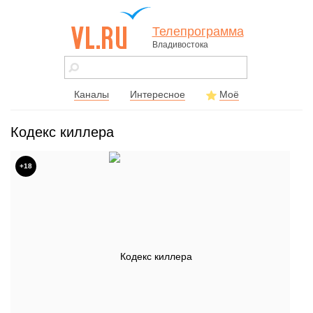
Телепрограмма
Владивостока
vl.ru - сайт
города
Владивостока
Каналы
Интересное
Моё
Кодекс киллера
+18