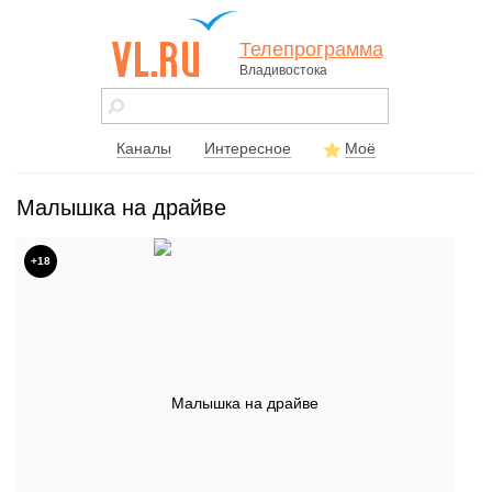
Телепрограмма
Владивостока
vl.ru - сайт
города
Владивостока
Каналы
Интересное
Моё
Малышка на драйве
+18