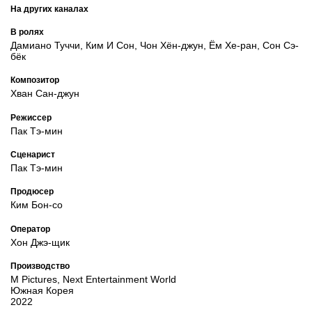
На других каналах
В ролях
Дамиано Туччи, Ким И Сон, Чон Хён-джун, Ём Хе-ран, Сон Сэ-
бёк
Композитор
Хван Сан-джун
Режиссер
Пак Тэ-мин
Сценарист
Пак Тэ-мин
Продюсер
Ким Бон-со
Оператор
Хон Джэ-щик
Производство
M Pictures, Next Entertainment World
Южная Корея
2022