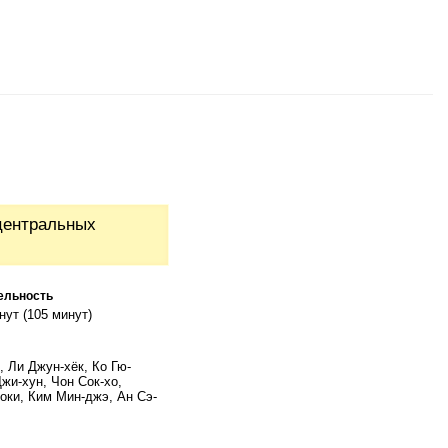
центральных
ельность
нут (105 минут)
, Ли Джун-хёк, Ко Гю-
жи-хун, Чон Сок-хо,
оки, Ким Мин-джэ, Ан Сэ-