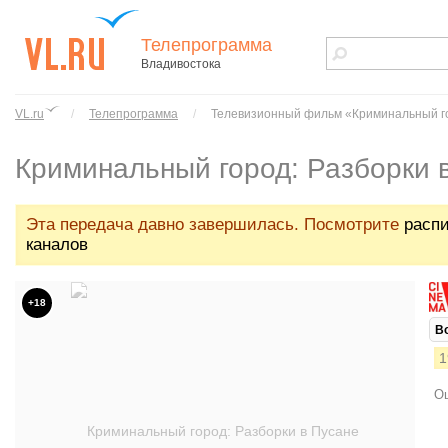
Телепрограмма
Владивостока
vl.ru - сайт
города
VL.ru
/
Телепрограмма
/
Телевизионный фильм «Криминальный го
Владивостока
Криминальный город: Разборки 
Эта передача давно завершилась. Посмотрите
распи
каналов
+18
В
1
Ош