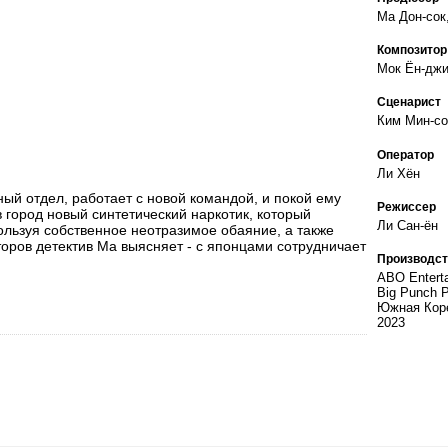
Ма Дон-сок
Композитор
Мок Ён-дж
Сценарист
Ким Мин-со
Оператор
Ли Хён
ный отдел, работает с новой командой, и покой ему
Режиссер
в город новый синтетический наркотик, который
Ли Сан-ён
ользуя собственное неотразимое обаяние, а также
оров детектив Ма выясняет - с японцами сотрудничает
Производст
ABO Enterta
Big Punch P
Южная Кор
2023