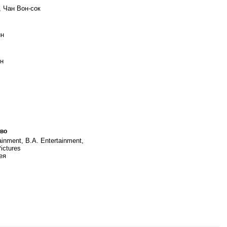
, Чан Вон-сок
ин
н
во
inment, B.A. Entertainment,
ictures
ея