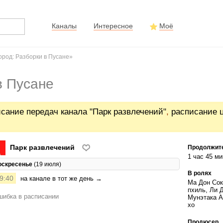
Каналы
Интересное
Моё
род: Разборки в Пусане»
в Пусане
сание передач канала "Парк развлечений"
,
расписание 
Парк развлечений
Продолжит
1 час 45 ми
оскресенье
(19 июля)
В ролях
9:40
на канале в тот же день →
Ма Дон Сок
пхиль, Ли Д
ибка в расписании
Мунэтака А
хо
Продюсер