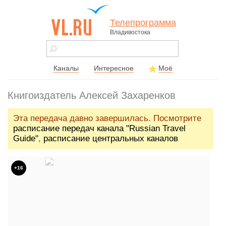
Телепрограмма
Владивостока
vl.ru - сайт
города
Владивостока
Каналы
Интересное
Моё
Книгоиздатель Алексей Захаренков
Эта передача давно завершилась. Посмотрите
расписание передач канала "Russian Travel
Guide"
,
расписание центральных каналов
+16