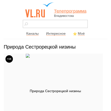
Телепрограмма
Владивостока
vl.ru - сайт
города
Владивостока
Каналы
Интересное
Моё
Природа Cестрорецкой низины
+16