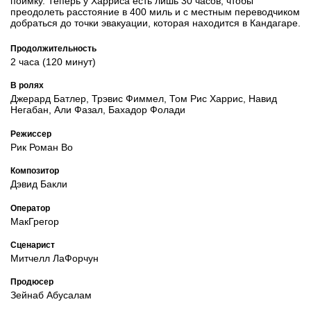
поимку. Теперь у Харриса есть лишь 30 часов, чтобы
преодолеть расстояние в 400 миль и с местным переводчиком
добраться до точки эвакуации, которая находится в Кандагаре.
Продолжительность
2 часа (120 минут)
В ролях
Джерард Батлер, Трэвис Фиммел, Том Рис Харрис, Навид
Негабан, Али Фазал, Бахадор Фолади
Режиссер
Рик Роман Во
Композитор
Дэвид Бакли
Оператор
МакГрегор
Сценарист
Митчелл ЛаФорчун
Продюсер
Зейнаб Абусалам