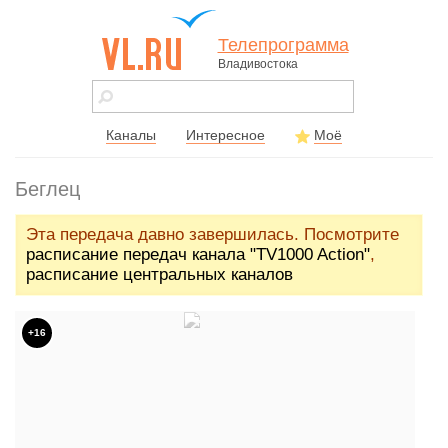
Телепрограмма
Владивостока
vl.ru - сайт
города
Владивостока
Каналы
Интересное
Моё
Беглец
Эта передача давно завершилась. Посмотрите
расписание передач канала "TV1000 Action"
,
расписание центральных каналов
+16