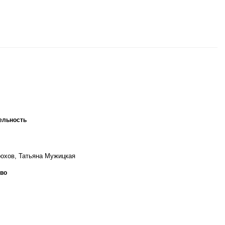
ельность
охов, Татьяна Мужицкая
во