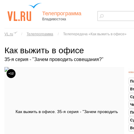
Телепрограмма
Владивостока
vl.ru - сайт
города
VL.ru
/
Телепрограмма
/
Телепередача «Как выжить в офисе»
Владивостока
Как выжить в офисе
35-я серия - "Зачем проводить совещания?"
+12
П
В
С
Ч
П
С
В