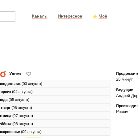
Каналы
Интересное
Моё
Успех
Продолжит
25 минут
онедельник
(03 августа)
Ведущие
торник
(04 августа)
Андрей Дор
реда
(05 августа)
Производст
етверг
(06 августа)
Россия
ятница
(07 августа)
уббота
(08 августа)
оскресенье
(09 августа)