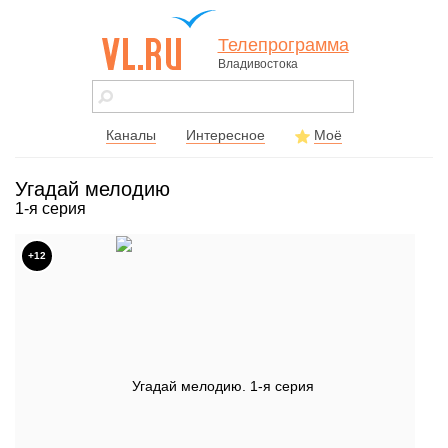
Телепрограмма
Владивостока
vl.ru - сайт
города
Владивостока
Каналы
Интересное
Моё
Угадай мелодию
1-я серия
+12