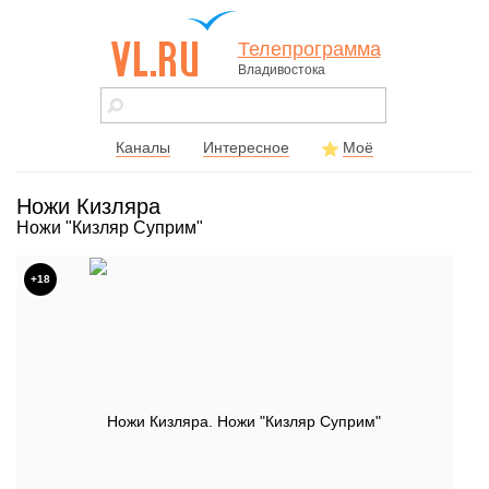
Телепрограмма
Владивостока
vl.ru - сайт
города
Владивостока
Каналы
Интересное
Моё
Ножи Кизляра
Ножи "Кизляр Суприм"
+18