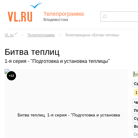
Телепрограмма
Владивостока
vl.ru - сайт
города
VL.ru
/
Телепрограмма
/
Телепередача «Битва теплиц»
Владивостока
Битва теплиц
1-я серия - "Подготовка и установка теплицы"
+12
С
1
Ч
П
С
В
Ош