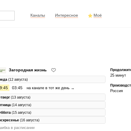
Каналы
Интересное
Моё
Загородная жизнь
Продолжит
25 минут
реда
(12 августа)
Производст
9:45
03:45
на канале в тот же день →
Россия
етверг
(13 августа)
ятница
(14 августа)
уббота
(15 августа)
оскресенье
(16 августа)
ибка в расписании