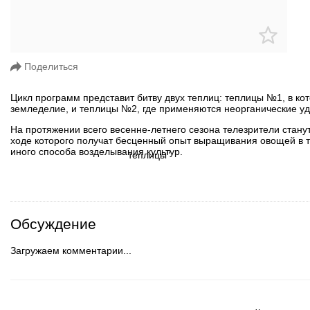
Поделиться
Цикл программ представит битву двух теплиц: теплицы №1, в ко
земледелие, и теплицы №2, где применяются неорганические уд
На протяжении всего весенне-летнего сезона телезрители станут
ходе которого получат бесценный опыт выращивания овощей в те
иного способа возделывания культур.
Обсуждение
Загружаем комментарии...