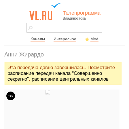
Телепрограмма
Владивостока
vl.ru - сайт
города
Владивостока
Каналы
Интересное
Моё
Анни Жирардо
Эта передача давно завершилась. Посмотрите
расписание передач канала "Совершенно
секретно"
,
расписание центральных каналов
+16