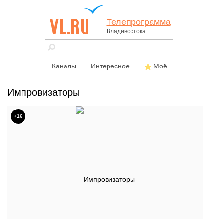
Телепрограмма
Владивостока
vl.ru - сайт
города
Владивостока
Каналы
Интересное
Моё
Импровизаторы
+16