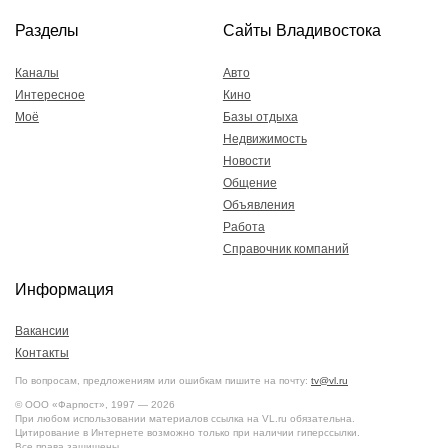
Разделы
Сайты Владивостока
Каналы
Авто
Интересное
Кино
Моё
Базы отдыха
Недвижимость
Новости
Общение
Объявления
Работа
Справочник компаний
Информация
Вакансии
Контакты
По вопросам, предложениям или ошибкам пишите на почту:
tv@vl.ru
© ООО «Фарпост», 1997 — 2026
При любом использовании материалов ссылка на VL.ru обязательна.
Цитирование в Интернете возможно только при наличии гиперссылки.
Все права защищены.