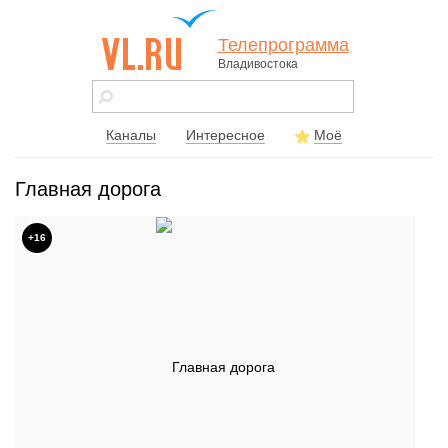
Телепрограмма
Владивостока
vl.ru - сайт
города
Владивостока
Каналы
Интересное
Моё
Главная дорога
+16