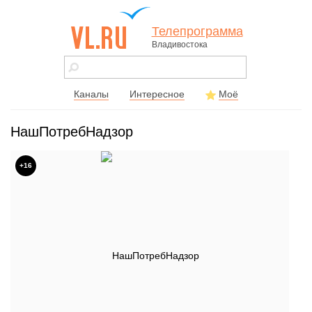
Телепрограмма
Владивостока
vl.ru - сайт
города
Владивостока
Каналы
Интересное
Моё
НашПотребНадзор
+16