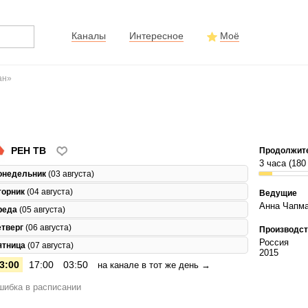
Каналы
Интересное
Моё
ан»
РЕН ТВ
Продолжит
3 часа (180
онедельник
(03 августа)
торник
(04 августа)
Ведущие
Анна Чапм
реда
(05 августа)
етверг
(06 августа)
Производст
Россия
ятница
(07 августа)
2015
3:00
17:00
03:50
на канале в тот же день →
ибка в расписании