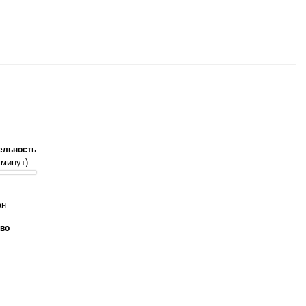
ельность
 минут)
ан
во