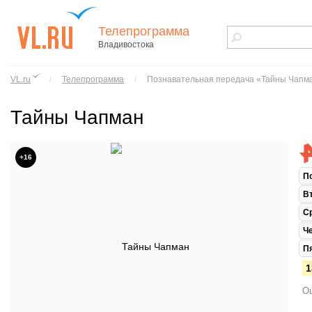
Телепрограмма
Владивостока
vl.ru - сайт
города
VL.ru
/
Телепрограмма
/
Познавательная передача «Тайны Чапм
Владивостока
Тайны Чапман
+16
П
В
С
Ч
П
1
Ош