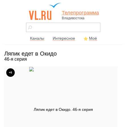
Телепрограмма
Владивостока
vl.ru - сайт
города
Владивостока
Каналы
Интересное
Моё
Ляпик едет в Окидо
46-я серия
+6