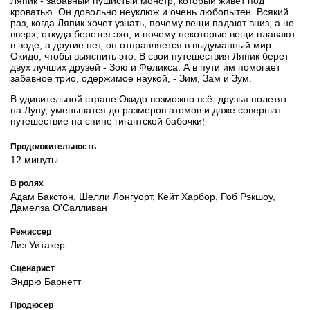
Ляпик - забавный пушистый монстр, который живет под
кроватью. Он довольно неуклюж и очень любопытен. Всякий
раз, когда Ляпик хочет узнать, почему вещи падают вниз, а не
вверх, откуда берется эхо, и почему некоторые вещи плавают
в воде, а другие нет, он отправляется в выдуманный мир
Окидо, чтобы выяснить это. В свои путешествия Ляпик берет
двух лучших друзей - Зою и Феликса. А в пути им помогает
забавное трио, одержимое наукой, - Зим, Зам и Зум.
В удивительной стране Окидо возможно всё: друзья полетят
на Луну, уменьшатся до размеров атомов и даже совершат
путешествие на спине гигантской бабочки!
Продолжительность
12 минуты
В ролях
Адам Бакстон, Шелли Лонгуорт, Кейт Харбор, Роб Рэкшоу,
Дамелза О'Салливан
Режиссер
Лиз Уитакер
Сценарист
Эндрю Барнетт
Продюсер