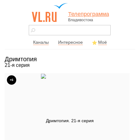
Телепрограмма
Владивостока
vl.ru - сайт
города
Владивостока
Каналы
Интересное
Моё
Дримтопия
21-я серия
+6