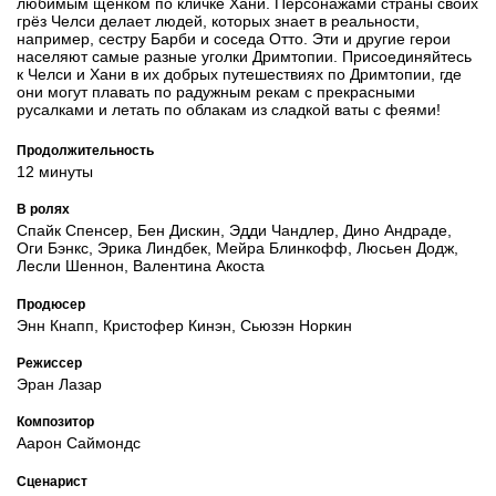
любимым щенком по кличке Хани. Персонажами страны своих
грёз Челси делает людей, которых знает в реальности,
например, сестру Барби и соседа Отто. Эти и другие герои
населяют самые разные уголки Дримтопии. Присоединяйтесь
к Челси и Хани в их добрых путешествиях по Дримтопии, где
они могут плавать по радужным рекам с прекрасными
русалками и летать по облакам из сладкой ваты с феями!
Продолжительность
12 минуты
В ролях
Спайк Спенсер, Бен Дискин, Эдди Чандлер, Дино Андраде,
Оги Бэнкс, Эрика Линдбек, Мейра Блинкофф, Люсьен Додж,
Лесли Шеннон, Валентина Акоста
Продюсер
Энн Кнапп, Кристофер Кинэн, Сьюзэн Норкин
Режиссер
Эран Лазар
Композитор
Аарон Саймондс
Сценарист