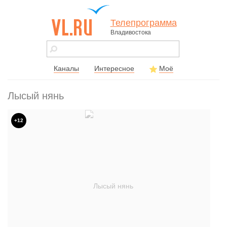
Телепрограмма
Владивостока
vl.ru - сайт
города
Владивостока
Каналы
Интересное
Моё
Лысый нянь
+12