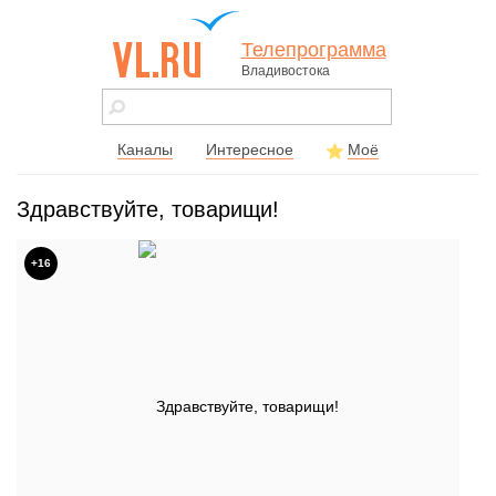
Телепрограмма
Владивостока
vl.ru - сайт
города
Владивостока
Каналы
Интересное
Моё
Здравствуйте, товарищи!
+16