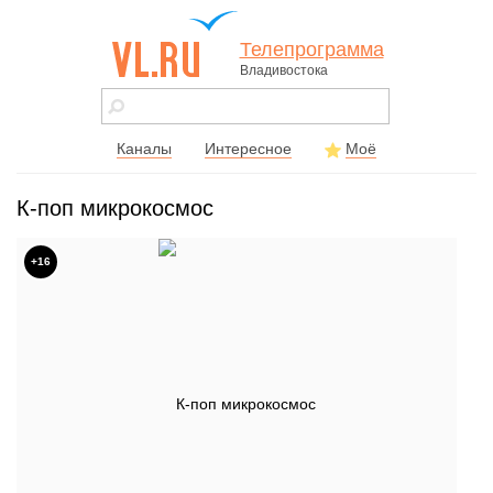
Телепрограмма
Владивостока
vl.ru - сайт
города
Владивостока
Каналы
Интересное
Моё
К-поп микрокосмос
+16