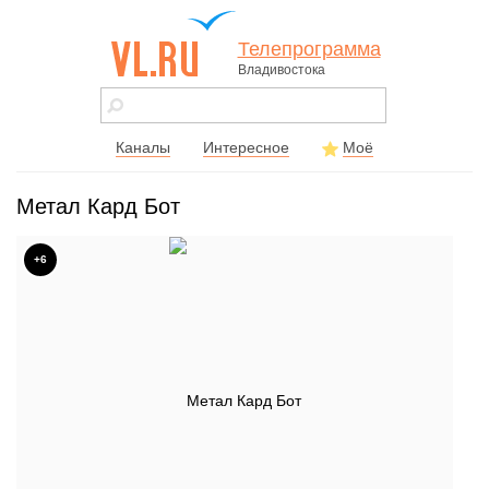
Телепрограмма
Владивостока
vl.ru - сайт
города
Владивостока
Каналы
Интересное
Моё
Метал Кард Бот
+6