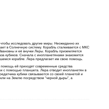
, чтобы исследовать другие миры. Неожиданно их
вает в Солнечную систему. Корабль сталкивается с МКС
Ивановны и её внучки Леры. Корабль приземляется
аза кубиков. Сначала с инопланетянами знакомится
авшемся корабле. Лера предлагает им свою помощь.
а помощь ей приходят современные средства
ми с помощью планшета. Лера отводит инопланетян в
едатчика кубики связываются со своей планетой и
икли на Землю посредством "черной дыры", а