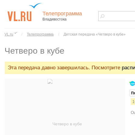
Телепрограмма
Владивостока
vl.ru - сайт
города
VL.ru
/
Телепрограмма
/
Детская передача «Четверо в кубе»
Владивостока
Четверо в кубе
Эта передача давно завершилась. Посмотрите
распи
П
1
Ош