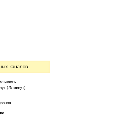
ных каналов
ельность
нут (75 минут)
иронов
во