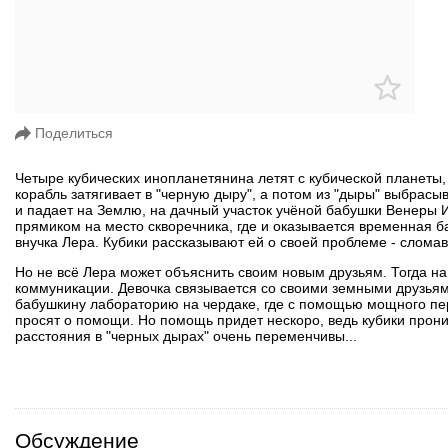
Поделиться
Четыре кубических инопланетянина летят с кубической планеты
корабль затягивает в "черную дыру", а потом из "дыры" выбрасы
и падает на Землю, на дачный участок учёной бабушки Венеры 
прямиком на место скворечника, где и оказывается временная б
внучка Лера. Кубики рассказывают ей о своей проблеме - слом
Но не всё Лера может объяснить своим новым друзьям. Тогда н
коммуникации. Девочка связывается со своими земными друзья
бабушкину лабораторию на чердаке, где с помощью мощного пер
просят о помощи. Но помощь придет нескоро, ведь кубики прон
расстояния в "черных дырах" очень переменчивы...
Обсуждение