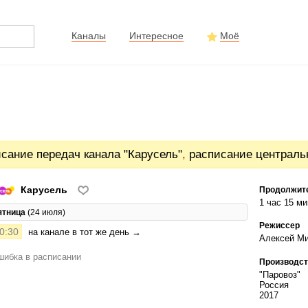
Каналы
Интересное
Моё
сание передач канала "Карусель"
,
расписание централь
Карусель
Продолжит
1 час 15 ми
ятница
(24 июля)
Режиссер
0:30
на канале в тот же день →
Алексей М
ибка в расписании
Производст
"Паровоз"
Россия
2017