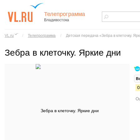
Телепрограмма
Владивостока
vl.ru - сайт
города
VL.ru
/
Телепрограмма
/
Детская передача «Зебра в клеточку. Яр
Владивостока
Зебра в клеточку. Яркие дни
В
0
Ош