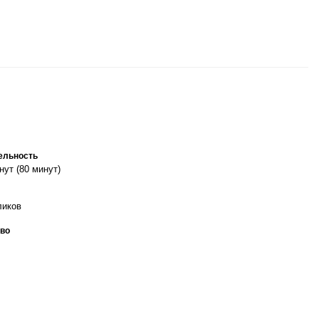
ельность
нут (80 минут)
ликов
во